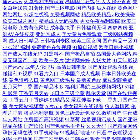
逼wwww
久草福利免费试看
岛国国产在线
91人人超碰青青
美
女白丝18禁
91肏比
国产三区电影
国产内射后入在线
黄色网址
网站网址
97超在线视
免费视频网站
精品欧美精品v
欧美操碰
欧美二级片网址
精品成人无码视频
男女午夜福利影院
欧美三
级电影
免费黄色网址
成年版快手
日韩福利无码
四虎四房
亚
洲AV在线豆花
亚洲区成人
美女黄片免费观看
三级网站视频
网
成人日韩精品
日韩福利专区
欧美二区女同
国产精品一区91
小x导航福利
免费黄色在线视频
91原创视频
欧美日韩小视频
国产成人在线无码
91黑料不
国产极品自拍
岛国最大色网站
精
品无码国产二品
欧美一及片
激情网婷婷
人妖大片
91天堂影视
国产www
成年人伦理片
高清日韩电影
国产尤物视频在线
超
碰福利97视屏
91看片入口
日本国产成人视频
日本日韩欧美在
线
黄色资料入口
黄色网三级毛片
最新黄色av
麻豆影院免费
五月天堂丁香
国产精品水多
福利所导航
三级视频网站J
51福
利影院
丁香五月天av
18日本三级全黄
乱伦天堂
国产在线短视
频
丁香五月丁香婷婷
91精品又
爱豆传媒下载
丁香九月国产主
播
美女网站视频黄
A片com
美女福利在线观看
狼人激情网
伦
理片香港
极品福利导航
黄色三级最新免费
91嫩草国产
午夜成
年人网站
免费国产高清视频
91草莓
丝瓜视频污成人
国产亚洲
视品在线
国产玖玖
国产免费毛不卡片
久久无码
国产精品网络
孕妇无码在线
91手机论坛
91视频新地址
91日逼
午夜啪视频
91啪水蜜桃网
国产二区无码
91日韩在线观看
西瓜影院视频全