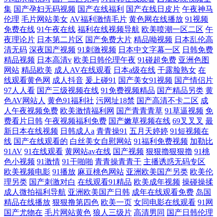
集
国产孕妇无码视频
国产在线福利
国产在线日皮片
午夜神马
伦理
毛片网站美女
AV福利激情毛片
黄色网在线播放
91视频
免费在线
91午夜在线
福利在线视频导航
欧美喷潮一区二区
午
夜理论片
日本第二片区
国产免费大片
精品呦视频
日本乱伦高
清无码
深夜国产视频
91刺激视频
日本中文字幕一区
日韩免费
精品视频
日本高清v
欧美日韩伦理午夜
91碰超免费
亚洲色图
网站
精品欧美
成人AV在线观看
日本a级在线
干露脸熟女
在
线观看黄色网
成人抖音
爰上碰91
国产美女91视频
国产情侣片
97人人看
国产三级视频在线
91免费视频精品
国产精品另类
黄
色AV网站人
黄色91福利社
污网址18禁
国产高清不卡二区
成
人午夜视频免费
欧美激情福利网
国产青青青草
91草逼视频
免
费看片日韩
午夜视频福利免费
国产嫩草视频在线
69叉叉叉
最
新日本在线视频
日韩成人a
青青操91
五月天婷婷
91短视频在
线
国产在线观看的
白丝美女自慰网站
91福利免费视频
加勒比
91AV
91在线观看
黄网站av在线
国产视频
狠狠擼狠狠擼
91桃
色小视频
91激情
91干啪啪
青青操青青干
主播诱惑无码专区
欧美视频电影
91播放
麻豆桃色网站
亚洲欧美国产另类
欧美伦
理另类
国产刺激对白
在线观看91精品
欧美成年视频
操碰操揉
成人微拍福利导航
亚洲欧美国产日韩
成年在线观看免费
岛国
精品在线播放
狠狠撸第四色
欧美一页
女同电影在线观看
91网
国产尤物在
毛片网站黄色
狼人三级片
高清男同
国产日韩伦理