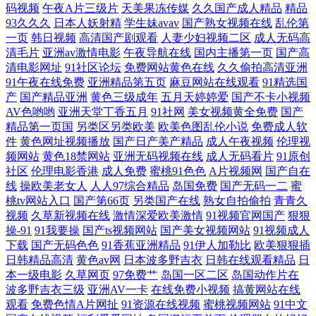
码视频
午夜A片三级片
天美果冻传媒
久久国产成人精品
精品
93久久久
日本人妖射精
学生妹avav
国产熟女视频在线
乱伦第
菇 精品四区 九一免费看 青青久久99 网站av三级片 亚洲97综合 亚洲色情
一页
韩日视频
高清国产剧观看
人妻少妇视频二区
成人无码高
清毛片
亚洲av激情电影
午夜导航在线
国内主播第一页
国产高
清电影网址
91社区论坛
免费网站黄色在线
久久偷拍高清亚洲
AV导航 91黑丝高跟精品 91精品高跟玉足 不卡久久 影音先锋亚州精品 91
91午夜在线免费
亚洲精品第五页
麻豆网站在线观看
91精选国
产
国产精品亚洲
黄色三级成年
五月天婷婷爱
国产不卡小视频
免费看网站 超碰人人看系列 国产豆花网站 户外漏出 精东tv 玖玖爱导航 欧
AV色哟哟
亚洲天堂丁香五月
91社网
美女视频黄全免费
国产
精品第一页国
另类区另类欧美
欧美色图乱伦小说
免费成人软
件
黄色网址视频播放
国产日产美产精品
成人午夜视频
伦理视
美色图性爱影院 欧美性色网 日本情色2区3区 日韩岛国视频 四虎影院色 最
频网站
黄色18禁网站
亚洲无码视频在线
成人无码看片
91原创
社区
伦理电影香港
成人免费
蜜桃91色色
A片视频网
国产自在
新色片 91秀秀 99久久偷窥 a片资源首页 不卡三级片 丁香五月花婷婷 国产
线
操欧美老女人
人人97综合精品
岛国免费
国产无码一二
蜜
桃tv网站入口
国产第66页
另类国产在线
熟女自拍偷拍
青青久
青草香蕉久久 国模精品五区 黑人干日本少妇 激情五月天影院 欧美性天天
视频
久草新视频在线
激情深爱欧美激情
91视频官网国产
狠狠
操-91
91我要操
国产ts视频网站
国产美女视频网站
91视频成人
下载
国产无码色色
91香蕉亚洲精品
91伊人加勒比
欧美狠狠插
操 美女红杏网站 韩国操逼视频 自拍视频97 九一黄色仓库 日本三级大片
日韩精品高清
黄色av网
日本波多野吉衣
日韩在线观看精品
日
本一级电影
久草网页
97免费艹
岛国一区二区
岛国动作片在
天天色情网
波多野吉衣三级
亚洲AV一卡
在线免费小视频
搞黄网站在线
观看
免费色情A片网扯
91资源在线视频
蜜桃视频网站
91中文