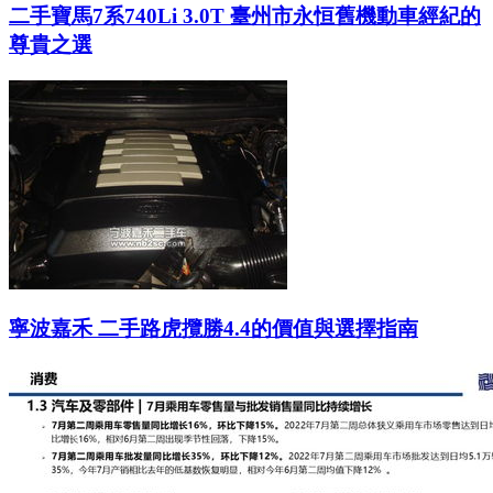
二手寶馬7系740Li 3.0T 臺州市永恒舊機動車經紀的
尊貴之選
寧波嘉禾 二手路虎攬勝4.4的價值與選擇指南