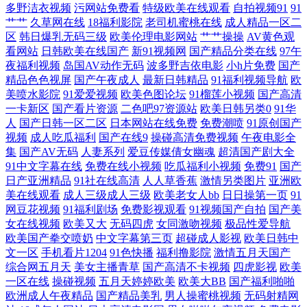
多野洁衣视频
污网站免费看
特级欧美在线观看
自拍视频91
91
艹艹
久草网在线
18福利影院
老司机蜜桃在线
成人精品一区二
美变态另类在线 91视频91啪啪 婷婷导航 国产免费日逼视频 人妖自慰射精
区
韩日爆乳无码三级
欧美伦理电影网站
艹艹操操
AV黄色观
看网站
日韩欧美在线国产
新91视频网
国产精品分类在线
97午
合集 天美mv天美 激情文学天美 香蕉视频污线观看 国产第七页 午夜第一
夜福利视频
岛国AV动作无码
波多野吉依电影
小h片免费
国产
精品色色视屏
国产午夜成人
最新日韩精品
91福利视频导航
欧
美喷水影院
91爱爱视频
欧美色图论坛
91榴莲小视频
国产高清
页 都市激情色色 天美传媒AV三级 A片欧美传媒 男人色色网 91日在线 麻
一卡新区
国产看片资源
二色吧97资源站
欧美日韩另类0
91华
人
国产日韩一区二区
日本网站在线免费
免费潮喷
91原创国产
豆四房播播 91在线资源站 麻豆国产在线 五月花成人视频 污视频下载网站
视频
成人吃瓜福利
国产在线9
操碰高清免费视频
午夜电影全
集
国产AV无码
人妻系列
爱豆传媒倩女幽魂
超清国产剧大全
91中文字幕在线
免费在线小视频
吃瓜福利小视频
免费91
国产
国产熟女一区三区 婷婷性爱 超碰人人草人人干 日韩AV资源网 www91色
日产亚洲精品
91社在线高清
人人草香蕉
激情另类图片
亚洲欧
美在线观看
成人三级成人三级
欧美老女人bb
日日操第一页
91
天堂 日韩av免费网址 超碰97色色 欧美与禽狂猛性交 97超碰狠狠操 日韩一
网豆花视频
91福利剧场
免费影视观看
91视频国产自拍
国产美
女在线视频
欧美又大
无码四虎
女同激吻视频
极品性爱导航
区二区 91福利微拍 91美女在线观看 91蜜桃臀 91碰碰 91视频进入网页 91
欧美国产拳交喷奶
中文字幕第三页
超碰成人影视
欧美日韩中
文一区
手机看片1204
91色快播
福利撸影院
激情五月天国产
综合网五月天
美女主播青草
国产高清不卡视频
四虎影视
欧美
黑丝高跟后入 91福利社色 91AV欧美 亚洲无码先锋 www91豆花 变态另类
一区在线
操碰视频
五月天婷婷欧美
欧美大BB
国产福利啪啪
欧洲成人午夜精品
国产精品美乳
男人操蜜桃视频
无码射精网
第12页 草美女bb www午夜色色 俺来也色色 AV岛国论坛 av岛国网站 91网