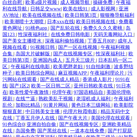
白丝自慰
|
欧美a级片视频
|
成人视频导航
|
操碰免费
|
午夜福
利在线导航
|
日韩足交www
|
欧美在线91
|
成人影视网
|
亚洲
AV地址
|
欧美在线视频在线
|
欧美日韩第3页
|
狠狠撸导航福利
|
欧美潮喷十大潮喷
|
日本xxx在线
|
欧美日韩视频在线
|
免費看
黄色网址
|
91桃色app
|
国产乱轮在线
|
免费久久久久蜜桃
|
岛
国123
|
性深夜福利社
|
在线免费日韩电影
|
无码无毒网站入口
|
国产美女主播喷水
|
深夜福利偷拍视频
|
丁香五月80P
|
成年人
视频在线看
|
91视频日韩
|
国产一区在线视频
|
午夜福利视频
合集
|
岛国大片破解版
|
国产在线视频专区
|
性深夜福利社
|
欧
美日韩第3页
|
亚洲国内成人
|
五月天三级片
|
日本乱码一区二
区
|
午夜福利在线电影
|
欧美肥胖老妇
|
91自拍刺激
|
波多野结
种子
|
欧美日韩综合网站
|
麻豆视频APP
|
午夜福利理论片
|
污
污网站在线观看
|
国产在线成人精品
|
香港成人影片
|
9191在
线
|
国产1区2
|
欧美一区日韩二区
|
亚州日韩欧美在线
|
91日本
在
|
欧美性爱午夜激情
|
伦理午夜
|
97国语精品自
|
美国伦理电
视剧
|
在线艹逼
|
熟欧美乱干视频
|
老湿机成人福利
|
午夜福利
乱伦
|
加勒比精品
|
91黄片网站
|
黄色日本三级网站
|
欧美影院
狠狠直射
|
中日韩美女主播
|
伦理片秋霞电影
|
精品无码中文
在线
|
丁香五月伊人在线
|
国产午夜大片
|
美国伦理在线观看
|
91色综合0
|
亚洲自拍自偷
|
国产在线视频专区
|
亚洲欧美精品
在线
|
岛国免费
|
国产黑丝在线
|
一道本在线免费
|
国产打屁屁