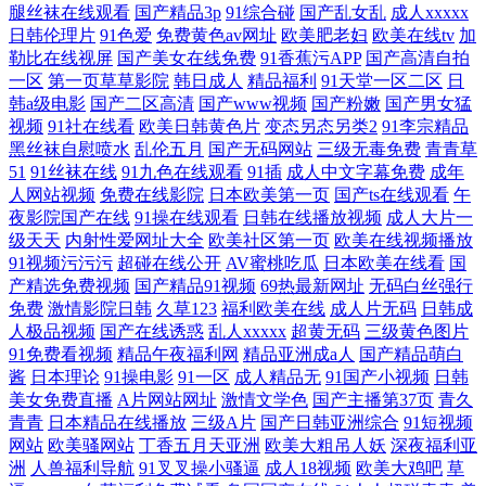
腿丝袜在线观看
国产精品3p
91综合碰
国产乱女乱
成人xxxxx
日韩伦理片
91色爱
免费黄色av网址
欧美肥老妇
欧美在线tv
加
勒比在线视屏
国产美女在线免费
91香蕉污APP
国产高清自拍
一区
第一页草草影院
韩日成人
精品福利
91天堂一区二区
日
韩a级电影
国产二区高清
国产www视频
国产粉嫩
国产男女猛
视频
91社在线看
欧美日韩黄色片
变态另态另类2
91李宗精品
黑丝袜自慰喷水
乱伦五月
国产无码网站
三级无毒免费
青青草
51
91丝袜在线
91九色在线观看
91插
成人中文字幕免费
成年
人网站视频
免费在线影院
日本欧美第一页
国产ts在线观看
午
夜影院国产在线
91操在线观看
日韩在线播放视频
成人大片一
级天天
内射性爱网址大全
欧美社区第一页
欧美在线视频播放
91视频污污污
超碰在线公开
AV蜜桃吃瓜
日本欧美在线看
国
产精选免费视频
国产精品91视频
69热最新网址
无码白丝强行
免费
激情影院日韩
久草123
福利欧美在线
成人片无码
日韩成
人极品视频
国产在线诱惑
乱人xxxxx
超黄无码
三级黄色图片
91免费看视频
精品午夜福利网
精品亚洲成a人
国产精品萌白
酱
日本理论
91操电影
91一区
成人精品无
91国产小视频
日韩
美女免费直播
A片网站网址
激情文学色
国产主播第37页
青久
青青
日本精品在线播放
三级A片
国产日韩亚洲综合
91短视频
网站
欧美骚网站
丁香五月天亚洲
欧美大粗吊人妖
深夜福利亚
洲
人兽福利导航
91叉叉操小骚逼
成人18视频
欧美大鸡吧
草