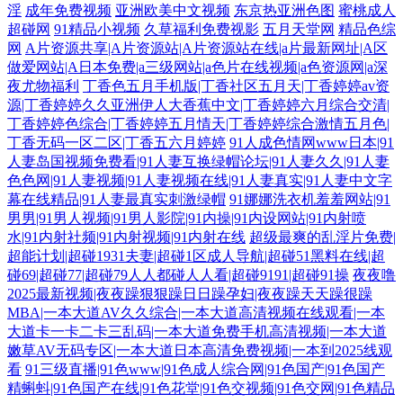
淫
成年免费视频
亚洲欧美中文视频
东京热亚洲色图
蜜桃成人
超碰网
91精品小视频
久草福利免费视影
五月天堂网
精品色综
网
A片资源共享|A片资源站|A片资源站在线|a片最新网址|A区
做爱网站|A日本免费|a三级网站|a色片在线视频|a色资源网|a深
夜尤物福利
丁香色五月手机版|丁香社区五月天|丁香婷婷av资
源|丁香婷婷久久亚洲伊人大香蕉中文|丁香婷婷六月综合交清|
丁香婷婷色综合|丁香婷婷五月情天|丁香婷婷综合激情五月色|
丁香无码一区二区|丁香五六月婷婷
91人成色情网www日本|91
人妻岛国视频免费看|91人妻互换绿帽论坛|91人妻久久|91人妻
色色网|91人妻视频|91人妻视频在线|91人妻真实|91人妻中文字
幕在线精品|91人妻最真实刺激绿帽
91娜娜洗衣机羞羞网站|91
男男|91男人视频|91男人影院|91内操|91内设网站|91内射喷
水|91内射社频|91内射视频|91内射在线
超级最爽的乱淫片免费|
超能计划|超碰1931夫妻|超碰1区成人导航|超碰51黑料在线|超
碰69|超碰77|超碰79人人都碰人人看|超碰9191|超碰91操
夜夜噜
2025最新视频|夜夜躁狠狠躁日日躁孕妇|夜夜躁天天躁很躁
MBA|一本大道AV久久综合|一本大道高清视频在线观看|一本
大道卡一卡二卡三乱码|一本大道免费手机高清视频|一本大道
嫩草AV无码专区|一本大道日本高清免费视频|一本到2025线观
看
91三级直播|91色www|91色成人综合网|91色国产|91色国产
精蝌蚪|91色国产在线|91色花堂|91色交视频|91色交网|91色精品