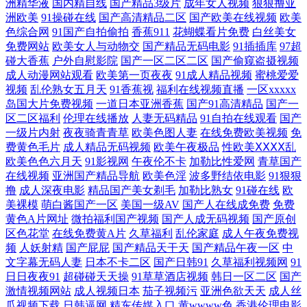
洲精华液
国内精自线
国产精品3级片
成年女人视频
狠狠撸亚
洲欧美
91操碰在线
国产高清精品二区
国产欧美在线视频
欧美
TS国产网站 www桃色av 91视频网站入口 91搞熟女 91秀秀 91在线综合观
色综合网
91国产自拍偷拍
香蕉911
花蝴蝶看片免费
白丝美女
免费网站
欧美女人与动物交
国产精品无码电影
91插插库
97超
碰大香蕉
户外自慰影院
国产一区二区二区
国产偷窥盗摄视频
看 俺去啦俺去操 97超碰超碰在线 白丝美女足交 AV天堂成人网 韩国理论
成人动漫网站观看
欧美第一页夜夜
91成人精品视频
蜜桃爱爱
视频
乱伦熟女五月天
91香蕉视
福利在线视频直播
一区xxxxx
av电影 老司机午夜福利网 久久伊人熟女 精品国产乱 欧美日韩导航 另类极
岛国大片免费视频
一道日本亚洲香蕉
国产91高清精品
国产一
区二区福利
伦理在线播放
人妻无码精品
91自拍在线观看
国产
品五五分 麻豆ddys 九一福利 韩国乳首中文 福利射深夜av 超碰快爱 97综合
一级片内射
夜夜骑青青草
欧美色图人妻
在线免费欧美视频
免
费黄色毛片
成人精品无码视频
欧美午夜极品
性欧美ⅩⅩⅩⅩ乱
欧美色色六月天
91影视网
午夜伦不卡
加勒比性爱网
青草国产
视频在线 国产一区二区免费 精品视频初夜在线 国内av超碰 岛国肏逼在线
在线视频
亚洲国产精品导航
欧美色淫
波多野结依电影
91狠狠
撸
成人深夜电影
精品国产美女剃毛
加勒比熟女
91碰在线
欧
成人午夜精品一级 不卡国产视频 99超碰在线精 91牛逼 91超碰成人导航 亚
美裸模
萌白酱国产一区
美国一级AV
国产人在线成免费
免费
黄色A片网址
微拍福利国产视频
国产人成无码视频
国产原创
区色花堂
在线免费黄A片
久草福利
乱伦家庭
成人午夜免费视
洲天堂东京热 亚洲色色电影网站 午夜AV片 日姜女BB 日韩激情影院 欧美
频
人妖射精
国产屁屁
国产精品天干天
国产精品午夜一区
中
文字幕无码人妻
日本不卡二区
国产日韩91
久草福利视频网
91
淫色网 欧美日韩人人 足交AV 欧美色中色影视 足交福利在线 豆花看片 青
日日夜夜91
超碰碰天天操
91草草酒店视频
韩日一区二区
国产
激情视频网站
成人视频日本
茄子视频污
亚洲色欲天天
成人丝
青超碰 在线看黄 91最新网站 97色福利导航 人人爽爽 91av足交 老司机福
瓜视频下载
日韩逼网
精东传媒入口
黄wwww色
香港伦理电影