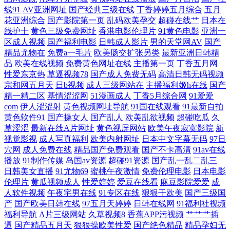
线91
AV亚洲网址
国产经典三级在线
丁香婷婷五月综合
五月
花亚洲综合
国产影院第一页
乱码欧美孕交
超碰在线艹
日本在
活 欧美性爱直播 欧美少妇肏屄 天堂AV导航 熟女丝袜91 深夜超碰社区 日
线护士
黄色三级免费网址
香港电影伦理片
91黄色电影
亚洲一
区成人视频
国产福利电影
日韩成人影片
男的天堂网AV
国产
韩色图 丝袜诱惑毛片 3级久久精 91官方网页 91叉叉叉 91超碰人人爱 91n
精品尤物在
免费a一毛片
欧美肠交扩张另类
最新亚洲日韩精
品
欧美在线视频
免费黄色网址在线
主播第一页
丁香五月网
性爱东京热
草逼视频78
国产成人免费无码
高清日韩无码视频
免费 91大神视频污 97人人搞 成人AV大 豆花av在线 丁香久久导航 国产91
宗和网五月天
日b视频
成人三级网站在
主播福利姬h在线
国产
精一精二区
基情涩涩网
51漫画成人
丁香5月综合网
91爱爱
传媒视频 国产精品日韩欧美 国产精品免费熟女 国产人妖ts 国产自拍三级
com
伊人涩涩射
黄色视频网址导航
91国在线观看
91最新自拍
黄色软件91
国产操女人
国产乱人
欧美乱欲视频
超碰吃瓜
久
久久伊人艹 女同网站 欧美激情18 欧美性爱综和 欧美美女BB 欧美成人色
草涩涩
最新在线A片网址
黄色视屏网站
欧美午夜寂寞影院
新
视觉影视
成人写真福利
欧美内射网址
日本中文字幕无码
97日
穴网
成人免费在线
精品国产免费观看
国产不卡高清
91av在线
欧美肏屄色片 欧美变态区 欧美不卡网 免费观看黄色网址 日韩久久精品 午
播放
91制作传媒
岛国av资源
超碰91资源
国产乱一乱二乱三
日韩美女直播
91尤物69
蜜桃午夜激情
免费伦理电影
日本电影
夜插逼网址网站 亚洲黑丝高跟福利 亚洲天堂色播 自拍视频五区 91社入口
伦理片
黄瓜视频成人
性爱婷婷
爱豆在线看
麻豆影院爱爱
成
人软件视频
午夜宅男在线
91专区在线
狠狠干欧美
国产三级国
产
国产欧美日韩在线
97五月天婷婷
日韩在线网
91福利社视频
97干婷婷 97超碰综合 97超碰碰碰 91在线视频资源 超碰成人性 国产V性交
福利导航
A片三级网站
久草视频8
香蕉APP污视频
艹艹艹插
逼
国产精品五月天
狠狠操欧美性爱
国产绝色精品
精品孕妇无
福利视频导航网址 黄色WW 黄色亚洲日夜在线 加勒比福利剧场 精品91蘑