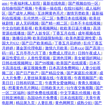
app
|
午夜福利私人影院
|
最新在线电影
|
国产视频自拍一区
|
自拍偷拍国产视频
|
午夜操一操在线
|
在线91福利
|
成人福利
区
|
国产成年人网站
|
互连网黄色毛片
|
激情另类欧美
|
最新福
利在线视频
|
乱伦悠悠一区二区
|
免费日本在线视频
|
欧美丝
袜剧情
|
趁人无码视频
|
国产精一精二区
|
日本不卡在线视频
|
中文自拍欧美影视
|
欧美视频网站
|
欧欧美日逼片播放
|
高清
资源在线播放
|
国产人妖专区
|
丁香五月在线
|
成年视频在线
播放
|
激播综合网
|
欧美四级限制电影
|
欧美色图亚洲性爱
|
岛
国大片632
|
国产日产欧美精品
|
丁香五月花婷婷
|
乱伦丁香五
月婷婷
|
潘金莲伦理电影
|
激情六月欧美
|
日本xxx
|
国产高清一
码一码
|
五月亭亭六月丁香
|
免费成人理论片
|
日韩午夜成人
|
麻豆性爱乱伦
|
人兽性受视频
|
亚洲色淫网
|
美女被强奷网站
|
日韩在线视频网址
|
国产99视频
|
欧美国产在线观看
|
日本不
卡高清在线
|
麻豆视频免费
|
日本高清免费网站
|
人妻少妇视
频二区
|
国产日产欧产
|
国产精品交换
|
国产家庭乱伦视屏
|
成
人大片免费
|
人妻丝袜美腿在线
|
午夜影视
|
午夜视频国产
|
欧
美日日
|
日韩有码第二页
|
午夜男女爱做网站
|
青青久视频在
线
|
想看黄色毛片网站
|
日韩欧美大片
|
91午夜交换视颗
|
国产
一区二区福利
|
操屄免费在线观看
|
中文字幕乱伦视频
|
欧美
日韩亚洲电影
|
岛国动作片免费看
|
日本在线影院
|
天美午夜
电影网
|
精品第九页
|
人妻乱视
|
黄色网网页
|
成熟少妇
|
国产