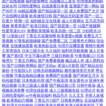
国产在线视频
福利爱爱网址
岛国搬运工首页
伦理朋友的妈妈
丝袜女同
日韩性爱网址
在线观看日本黄
亚洲国产第一网站
国
产99不卡
66精品视频
国产精品探花一区
成人免费国产大片
国
产在线网址观看
欧美激情日韩
国产精品无码亚洲
国产一区二
区黄片
喷潮一区
福利姬足交在线看
成人午夜网址
五月花无码
视频
青青草国产
欧美日韩乱
国产屁屁第一页
91国产视频网
性爱草逼91AV
免费欧美视频
欧美岛国一区二区
少妇喷水18
禁
51漫画APP
丁香五月花激情网
欧美爱爱tv视频
免费五月丁
香视频
97香蕉超级碰碰
国产免费看二区
三级黄色片网站
综合
网黄
在线播放观看
欧美电影在线
伦理片在哪里看
蜜桃午夜网
久草资源在
日本三级大全
久久福利
福利所导航视频
成人片免
费
国产第9页
中文字幕bt原声
三级日韩欧美
午夜视频123
日本
推理片
丁香五月网站
国产免费看视频
极品成人色
成人黑料自
拍
国产日韩欧美网站
国产无码av
老湿A片影院
国产精品自拍
偷拍
牛牛影院A片
日韩无码视频网站
都市激情变态另类
男女
91视频
字幕在线精品播放
免费国产在线看
国产婷婷五月天
无
码传媒导航
日本电影伦理
国产午夜高清
美女黄色18
亚洲午夜
精品视频
日本三级成人观看
国产精品第12页
日韩午夜场
成人
视频高清免费
伦理在线影视
成人三级视频在线
91理论片
欧美
日韩性爱福利
av午夜探花福利
精品毛片
久久叉叉
另类人妖视
频
欧美熟妇穴视频
丁香五月V国产
日韩黄色网址
豆花福利视
频
轮理片自拍偷拍
日韩欧美美女视频
欧美A级黄色影院
丁香