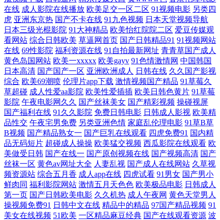
在线
成人影院在线播放
欧美足交一区二区
91视频电影
另类四
虎
亚洲东京热
国产不卡在线
91九色视频
日本天堂视频导航
利电影院 69福利社一区 老司机综合 五月天性爱视频 超碰九7 欧美卡不卡
日本三级光棍影院
91大神精品
欧美怡红院院二区
爱豆传媒观
看网站
综合日韩欧美
草逼网首页
国产日韩精品91
91视频网站
亚州综合色网 www9玖玖 欧美成人免费专区 91rp爆 国产精品啪啪视频 探
在线
69性影院
福利资源在线
91自拍最新网址
青青草国产成人
黄色岛国网站
欧美一xxxxx
欧美gayv
91色情激情网
中国韩国
花福利极品 成人在线不卡视频 青青操在线观看 91se在线 国产传媒合集 亚
日本高清
国产国产一区
亚洲欧洲成人
日韩在线
久久国产影视
综合
欧美69潮喷
伦理片app下载
激情视频国产精品
91草莓久
草超碰
成人性爱aa影院
欧美性爱插插
欧美日韩色黄片
91草莓
洲成人午夜天堂 国产视频一区在线 午夜福利据场 丁香五月网站 日韩无码
影院
午夜电影网久久
国产丝袜美女
国产精彩视频
操碰视屏
国产福利在线
91久久影院
免费日韩电影
日韩成人影视
欧美精
导航 岛国成人网 人人操人人爽爽 www人人操 无码片站chui 黄色视屏观看
品性交
午夜宅男免费
另类亚洲色情
家庭乱伦理电影
91草B草
B视频
国产精品熟女一
国产巨乳在线观看
四虎免费91
国内精
品无码短片
超碰成人操操
欧美猛交视频
西瓜影院在线观看
欧
一区 在线AⅤ 精品九九女人 综合另类激情 九一黄色仓库 91成人tv 久草性
美做受日韩
国产在线一
国产原创视频在线
国产视频高清
国产
丝袜一区
黄色av网址大全
人妻乱视
国产成人在线网站
久草视
视频 欧美AAV 亚洲字幕大香蕉 福利A片 四虎视频 极品人人 午夜福利色爱
频资源站
综合五月香
成人app在线
四虎试看
91男女
国产男小
鲜肉同
福利影院网站
激情五月天色色
欧美极品电影
日韩成人
爱 东京热AV导航网 青青草综合在线 超碰在线资源总站 瑟瑟瑟瑟无码97
第一页
国产日韩欧美电影
久久机热
成人午夜网
黄色天堂男人
操视频免费91
日韩中文在线
精品中的精品
97国产精品视频
91
美女在线视频
51欧美
一区精品麻豆经典
国产在线观看资源
波
大香蕉伊人網 深夜AV福利 国产91破解 日韩欧美国产精品 av网址入口 欧