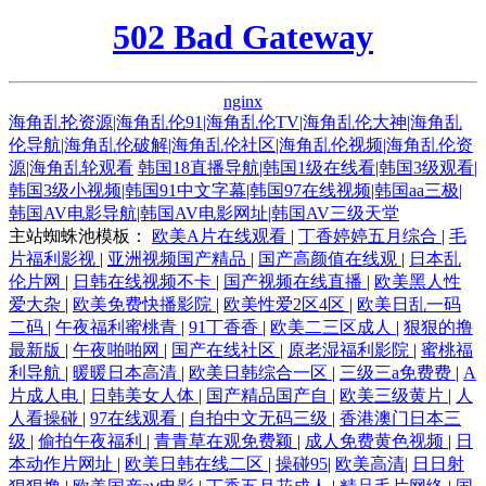
502 Bad Gateway
nginx
海角乱抡资源|海角乱伦91|海角乱伦TV|海角乱伦大神|海角乱
伦导航|海角乱伦破解|海角乱伦社区|海角乱伦视频|海角乱伦资
源|海角乱轮观看
韩国18直播导航|韩国1级在线看|韩国3级观看|
韩国3级小视频|韩国91中文字幕|韩国97在线视频|韩国aa三极|
韩国AV电影导航|韩国AV电影网址|韩国AV三级天堂
主站蜘蛛池模板：
欧美A片在线观看
|
丁香婷婷五月综合
|
毛
片福利影视
|
亚洲视频国产精品
|
国产高颜值在线观
|
日本乱
伦片网
|
日韩在线视频不卡
|
国产视频在线直播
|
欧美黑人性
爱大杂
|
欧美免费快播影院
|
欧美性爱2区4区
|
欧美日乱一码
二码
|
午夜福利蜜桃青
|
91丁香香
|
欧美二三区成人
|
狠狠的撸
最新版
|
午夜啪啪网
|
国产在线社区
|
原老湿福利影院
|
蜜桃福
利导航
|
暖暖日本高清
|
欧美日韩综合一区
|
三级三a免费费
|
A
片成人电
|
日韩美女人体
|
国产精品国产自
|
欧美三级黄片
|
人
人看操碰
|
97在线观看
|
自拍中文无码三级
|
香港澳门日本三
级
|
偷拍午夜福利
|
青青草在观免费颖
|
成人免费黄色视频
|
日
本动作片网址
|
欧美日韩在线二区
|
操碰95
|
欧美高清
|
日日射