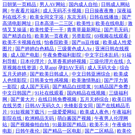
日朝第一页精品
|
男人AV网站
|
国内成人自拍
|
日韩成人网站
网
|
午夜看片福利
|
成人无码不卡视频
|
日日操夜夜撸
|
深夜福
利在线不卡
|
欧美女同文字浴
|
东京无码
|
日韩在线播放
|
国产
高清电影网址
|
日本高清一二三区
|
欧美性1
|
欧美在线电影
|
激
情叉叉操逼
|
欧美性爱干一干
|
青青草最新网址
|
国产毛无码
|
国产精选自拍
|
欧美第一页夜夜
|
另类影院
|
69视频在线观看
|
欧美不卡视频在线
|
怡春院欧美
|
国产m豆传媒
|
欧美成人性爱
图片
|
国产婷婷白色精品
|
三级黄色成人Av
|
亚洲日韩在线视
频
|
成人国产电影
|
午夜免费福利影院
|
中文字日本乱码
|
91福
利导航
|
日本伦理片
|
久草香蕉婷婷视频
|
三级伦理片在线
|
久
草视频在线资源
|
久草app
|
孕妇AV无码
|
成人无码大全
|
综合
五月天婷婷
|
国产欧美日韩成人
|
中文日韩亚洲综合
|
欧美成
人色情影院
|
日韩美女性感视频
|
欧美激情熟妇
|
国产浮力第
一影院
|
成人国产无码
|
国产精品白丝喷浆
|
91精品国产免费
|
中文日韩国产
|
91社在线观看
|
国内精品在线视频
|
三级福利
网
|
国产黄大片
|
在线日韩免费视频
|
五月天婷综合
|
欧美日韩
在线另类
|
日韩AV无码久久
|
先锋影音女同
|
国产在线精品毛
片
|
91短视频下载污
|
一级爱爱网站
|
欧美成人夜色
|
午夜福利
影院在线
|
欧洲精品无码
|
萌白酱国产视频
|
午夜男人伦理网
站
|
国产视频偷拍自拍
|
91最新国产精品
|
欧美不卡
|
午夜偷拍
电影
|
日韩午夜伦
|
国产精品一区电影
|
国产二区精品
|
欧美伦