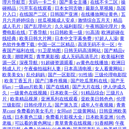
理片导航页
|
无码一卡二卡
|
国产美女主播
|
在线不卡二区
|
操
碰精品
|
污开车在线观看
|
日本女同舌吻
|
最新久草视频
|
岛国
片入口
|
在线国产二区
|
日韩国产亚洲
|
在线播放网址黄色
|
五
月六月婷婷综合
|
丝瓜视频成人安卓
|
激情综合五月天
|
精品
成人毛片
|
国产乱理伦片
|
久久福利影院
|
午夜韩国伦理片
|
免
费电影在线
|
丁香导航
|
91日韩欧美一级
|
91高清
|
欧洲超碰在
线经典
|
欧美日韩大片网
|
日本中文字幕免费
|
97超人人澡
|
黄
色软件免费下载
|
中国一区二区精品
|
高清无码不卡一区
|
午
夜国产福利在线
|
91卫星地图
|
日韩无码高清网站
|
国产精品v
欧美
|
潮喷网页
|
青苹果影视
|
成人无码高清毛片
|
欧美福利资
源一区
|
深夜导航
|
91超碰资源观看
|
av黄色在线播放
|
欧洲日
韩成人片
|
午夜偷拍福利人妻
|
日本高清电视
|
女人看黄网站
|
欧美美女h
|
乱伦妈妈
|
国产一区影院
|
91性插
|
三级伦理电影院
|
欧美丁香五月
|
国产门事件视频
|
国产吃瓜黑料在线
|
国产无
码av
|
一级am片欧美
|
国产在线精
|
国产大片在线
|
伊人伊成久
久
|
一级黄色在线视频
|
日本欧美一区
|
91精品综合
|
三级片A
片
|
欧美精品视屏
|
亚洲系列在线观看
|
亚欧美日韩色色
|
伦理
三级影院
|
日韩伦理片儿
|
国产第九页
|
成年人午夜视频
|
青青
草com
|
免费看的美女毛片
|
女同gif
|
三级黄网站
|
日韩亚洲欧美
在线
|
日本黄色三级
|
免费看片影视大全
|
日本欧美亚洲
|
91色
老板
|
可以看的黄色网址
|
青草青青在线视频
|
91香精网
|
午夜