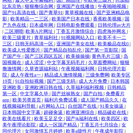
网站
|
最大中文字幕福利
|
国产精品性
|
年欧美三级片
|
91加勒
比东京热
|
狠狠撸综合网
|
亚洲国产在线播放
|
午夜啪啪视频
|
国产91高清在线
|
国产青草91
|
青草视频在线
|
国产亚洲精品电
影
|
欧美精品一二三区
|
欧美国产日本在线
|
香蕉欧美视频
|
国
产九色在线
|
日本成年网
|
日韩电影免费观看
|
日韩伦理av大片
|
二区潮喷
|
欧美A片网址
|
丁香五月激情综合
|
四虎海外网名
|
欧美三级黄片
|
青草福利社
|
91视频网站入口
|
欧美不卡一二
三区
|
日韩无码高清一区
|
亚洲国产美女在线
|
欧美极品在线0
|
欧美成人性爱图片
|
国产精品自拍乱伦
|
国产第一页影院
|
国
产国产午
|
国产三区四区五区
|
欧美操操操
|
黄色毛片三级
|
岛
国视频在
|
成人涩涩
|
中文字幕无码毛片
|
久草面费网站
|
狠狠
撸激情网
|
久草资源福利站
|
午夜视频福利网
|
日韩伦理片影
院
|
成人午夜性a一
|
精品成人激情视频
|
三级免费网
|
欧美专区
19页
|
91自拍短视频
|
国产三级无码
|
成人大片免费
|
日本韩国
亚洲欧美
|
亚洲欧洲日韩在线
|
久草福利福利视频
|
日韩精品
第一区
|
中文字幕久毕
|
国产丝袜熟女
|
国产白拍
|
免费看片
app
|
欧美另类首页
|
福利片免费试看
|
成人国产精品久久
|
在
线视频福利导航
|
a片网站入口
|
白丝国产在线
|
91美女操逼
|
日本韩国中文字幕
|
超碰肏逼
|
欧洲亚洲综合
|
精品破处在线
|
欧美在线看片
|
欧美玉足足交
|
国产jk福利在线
|
欧美四区
|
欧
美午夜理论影院
|
成人一区国产精品
|
丁香五月七月综合
|
女
同伦理片
|
女同激情五月婷婷
|
欧美a级性片
|
午夜成年影院
|