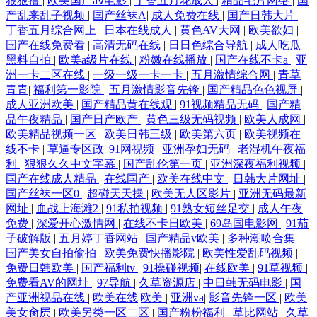
狠狠撸
|
欧美国产aⅴ电影
|
丁香五月花成人
|
精品毛片网络
|
国
产乱来乱子视频
|
国产丝袜A
|
成人免费在线
|
国产日韩大片
|
丁香五月综合网上
|
日本在线成人
|
黄色AV大网
|
欧美欲妇
|
国产在线免费看
|
高清无码在线
|
日日色综合导航
|
成人吃瓜
黑料自拍
|
欧美a级片在线
|
粉嫩在线播放
|
国产在线不卡a
|
亚
洲一卡二区在线
|
一级一级一卡一卡
|
五月激情综合网
|
青草
青青
|
福利第一影院
|
五月激情影音先锋
|
国产精品色色视屏
|
成人亚洲欧美
|
国产精品黄在线观
|
91视频精品无码
|
国产精
品午夜精品
|
国产日产欧产
|
黄色三级无码视频
|
欧美人成网
|
欧美精品视频一区
|
欧美日韩三级
|
欧美第六页
|
欧美视频在
线不卡
|
草逼专区政
|
91网视频
|
亚洲孕妇无码
|
老湿机午夜福
利
|
狠狠久久中文字幕
|
国产乱伦第一页
|
亚洲深夜福利视频
|
国产在线成人精品
|
在线国产
|
欧美在线中文
|
日韩大片网址
|
国产丝袜一区0
|
超碰天天操
|
欧美无人区影片
|
亚洲无码最新
网址
|
血战上海滩2
|
91私拍视频
|
91熟女短丝足交
|
成人午夜
免费
|
深爱开心激情网
|
在线不卡日欧美
|
69岛国电影网
|
91茄
子破解版
|
五月婷丁香网站
|
国产精品v欧美
|
多种潮喷合集
|
国产美女自拍偷拍
|
欧美免费快播影院
|
欧美性爱乱码视频
|
免费日韩欧美
|
国产福利tv
|
91操碰视频
|
在线欧美
|
91草视频
|
免费看AV的网址
|
97导航
|
久草资源店
|
中日韩无码电影
|
国
产亚洲视品在线
|
欧美在线|欧美
|
亚洲va
|
影音先锋一区
|
欧美
美女肏屄
|
欧美另类一区二区
|
国产粉粉福利
|
草比网站
|
久草