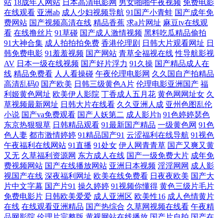
站
18成年人网站
日本高清电影网
男女啪啪午夜视频
免费电影
在线观看
亚洲ab
成人少妇视频导航
91国产小青蛙
国产成年免
费网站
国产视频高清在线
精品香蕉
求a片网址
麻豆tv在线观
在在线播放 国产嫖妓自拍 狠狠色伊人 九一自拍 久久东热网 激情四方色播
看
在线撸丝片
91草碰
国产成人激情视频
黑料吃瓜精品偷拍
91大神合集
成人拍拍拍免费
香港伦理剧
日韩大片观看网址
日
精品九九久久99 激情丁香综合网 黑料自慰学生 国产日本欧韩视频 国产成
韩免费电影
91羞羞视频
国产网站
青草全福视在线
性导航影视
AV
日本一级在线视频
国产好片浮力
91久操
国产精品成人在
人性爱午夜 韩国无码AV下载 韩国三级色情影院 黄色红杏网站 韩国免费av
线
精品免费看
人人看操碰
午夜伦理电影网
久久国自产拍精品
高清乱码0
国产欧美
日韩三级黄色A片
伦理电影亚洲国产
福
利姬黄色网址
欧美伊人影院
丁香成人五月花
黄色网网址女
久
大全 黄色A片3及片 韩国无码三级 国产香蕉99 国产精品性爱 国产91在线
草视频最新网址
日韩大片在线看
久久亚洲人成
亚州色图乱伦
小说
国产va免费观看
国产人妖第二
成人影片h
91色婷婷瑟色
观 精东视频黄下载 黄色ws视频 黑人探花色图 含羞草免费91 国产视频91
东京热狠狠草
日韩精品观看
91最新国产精品
一级黄色网
91色
色人妻
都市激情婷婷
91精品国产91
云涩福利在线导航
91视色
啦 国际大香蕉 国产青青草精品 国产VA在线 福利资源在线久 福利所av 国
午夜福利在线网站
91直播
91处女
伊人网青青草
国产又爽又黄
又无
久草福利资源网
东方成人在线
国产一级免费大片
成年免
费视频网站
国产在线播放网站
亚洲日本视频
淫淫网网
成人影
产美女 国产传媒A片 国产乱乱A片 国产福利导航第 国产97资源 福利合集
视国产在线
深夜福利网址
欧美在线免费看
日夜夜欧美
国产大
片中文字幕
国产片91
操久婷婷
91视频你懂得
黄色三级片毛片
92午夜 豆花成人社区在线 大香蕉青草 丁香五月天综合网 免费日七视频 欧
免费电影片
日韩欧美爱爱
成人亚洲区
欧美性16
成人色情黄片
在线
在线观看亚洲精品
国产热综合
久草网视频在线看
午夜精
品网影院
伦理片完整版
黄视网站在线播放
国产片自拍
国产在
美岛国性爱 欧美日B毛片视频 欧美射精 青青草青娱乐伊人 欧美在线性生