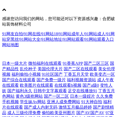
感谢您访问我们的网站，您可能还对以下资源感兴趣：合肥破
站装饰材料公司
91网友自拍|91网在线|91网站18|91网站成年人|91网站成人|91网
站穿黑丝|91网站大全|91网站地址|91网站观看|91网站观看入口
网站地图
国产内射免费视频 在线资源AV 91经典视频 3级片第一页 男人超碰 超碰人
日本一级大片
微拍福利在线观看
91香蕉APP
国产二区三区
国
产精品性
乱伦种子
美国伦理大片
国产二区在线观看
美女伦理
视频
福利偷拍小视频
91社区国产
丁香五月天堂
欧美变态一区
人干人人摸 青青草精品网 91手机免费视频 91自摸 97超碰总资源 91社在线
国产综合在线观看
国产免费一级片
福利视频资源站
成人午夜
在线观看
欧美图片在线观看
在线观看h视频
国产a级0
变性人
91瑟瑟视频导航 91成人天蚕 最新地址91 91N视频网z 伊人影院成人A片 69
妖
国产福利永久
日韩中文字幕观看
足交在线播放91
丁香五月
色网站
黄色3级抢网站
国产一区二区
日本一级婬片
久久免费
午夜影院 在线观AV 伊人AⅤ大香蕉 在线观看肏屄视频 伊人久爱成人 香蕉
手机视频
学生妹Av网站
亚洲人成免费网站
91大神自拍
福利
片在线观看
国产成人内射无码
激情五月极品婷婷
国产剧情精
品
成人三级伦理免费
偷怕欧美亚州图片
国产AV国产AV
97亚
视频app污 深夜浮力视频 91AU视频 91黄色片网站 91在线免费 97超碰女人