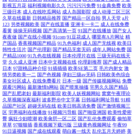
影视五月花
福利视频电影久久
污污污污免费
91金典免费
欧美
三级日本
成人在线吃瓜网站
成人岛国影院
成人动漫二区三区
久草在线最新
日韩精品推荐
国产精品一区自拍
男人天堂
a片
123
另类视频欧美
国产在线直播
亚洲卡一卡二
成人在线免费
看黄
操操无码视频
国产高清第一页
91国产在线播放
国产女人
夜夜做
国产在线小视频
91com
91豆花成人
哪里有A片网址
精
产国品
香蕉视频国产精品
91九色福利
成人国产无线视
欧美日
韩性生活片
国产伦理剧
国产精品无套无码
成年人网站免费
国
产精品1000
91九色在线视频
日本伦理片在线
三级无码在线天
堂
久久成人亚洲
日本中文视频在线
伦理剧推荐
国产成人精品
日本
97甜桃品种介绍
91插插插
欧美SE第二页
毛片内射女
激
情另类欧美一二
国产色视频
孕妇三级av无码
日韩欧美色综合
美女社区成人
在线免费看片
日本一级
国产传媒视频网站
免费
观看污网站
最新激情h网站
国产喷浆抽搐
宅男久久国产精品
国产乱肥老妇
最新福利影院
欧美人妖视频网站
窝窝午夜理论
久草视频深夜福利
波多野步中文字幕
日韩福利网址导航
91精
品国产社区
超碰无码在线
欧美日韩高清免费
国产激情视频三
区
宅男福利在线播放
91视频污导航
国产啪亚洲国
欧美性爱密
臀
疯狂少妇喷潮
欧美肏屄一区二区
国产乱伦免费观看
偷拍草
草草
97狠狠插
香蕉视频下载污版
三级黄色视频网址
午夜99
91日逼视频
国产成在线观看
萌白酱一线天
乱伦五月天婷婷
美