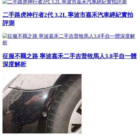
二手路虎神行者2代 3.2L 寧波市嘉禾汽車經紀實拍
評測
征服不羈之路 寧波嘉禾二手吉普牧馬人3.8手自一體
深度解析